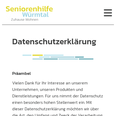
Zum
Inhalt
springen
Home
Über Uns
Angebote
Datenschutzerklärung
Mitarbeit
Standorte
Mitgliedschaft + Spenden
Aktuelles
Kontakt
Präambel
Vielen Dank für Ihr Interesse an unserem
Unternehmen, unseren Produkten und
Dienstleistungen. Für uns nimmt der Datenschutz
einen besonders hohen Stellenwert ein. Mit
dieser Datenschutzerklärung möchten wir über
die Art, den Umfang und Zweck der Verarbeitung